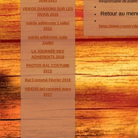
JUIN 2023
Responsable de public
VIDEOS DANSONS SUR LES
Retour au me
QUAIS 2016
soirée adhérents 1 juillet
https://www.countryda
2022
soirée adhérents suite
1juillet
LA JOURNÉE DES
ADHERENTS 2018
PHOTOS BAL COSTUME
2015
Bal Costumé Février 2018
VIDEOS bal costumé mars
2017