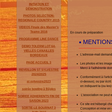
INITIATION ET
DÉMONSTRATION
PHOTOS SELECTION-
REGIONALE COUNTRY 2015
VIDEOS Finale des Master's
Teams 2016
En cours de préparation
PROGRAMME LINE DANCE
MENTION
DEMO TOLERM LOT 64-
VIELLES CANAILLES
L'adresse-mail demandée
BORDEAUX
PAGE ACCUEIL 3
Les photos et les image
Merci à l'adhérente dont
REVEILLON ST SYLVESTRE
2024/2025
Conformément à l'articl
st sylvestre2023
ci-dessus), ou par écri
en indiquant la (ou les
soirée bowling à Bègles
L'association ne peut e
SOIREE ADHERENTS FIN DE
SAISON 2023
Ce site est hébergé c
SORTIE-LE BOURNAT 3
Conception et mise en