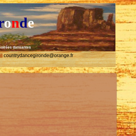
r
o
n
d
e
soirées dansantes
il
countrydancegironde@orange.fr