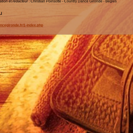
ation
et
rédacteur
: Christian Poinsotte - Country Dance Gironde - Bègles
nu
ncegironde.fr/1-index.php