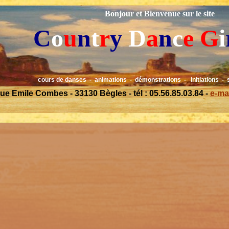
Bonjour et Bienvenue sur le site
C
o
u
n
t
r
y
D
a
n
c
e
G
i
cours de danses - animations - démonstrations - initiations - 
rue Emile Combes - 33130 Bègles - tél : 05.56.85.03.84 -
e-ma